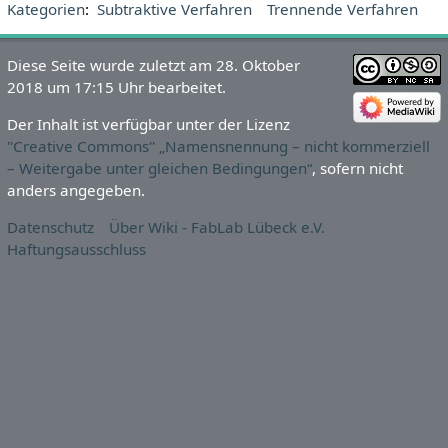
Kategorien
:
Subtraktive Verfahren
Trennende Verfahren
Diese Seite wurde zuletzt am 28. Oktober
2018 um 17:15 Uhr bearbeitet.
Der Inhalt ist verfügbar unter der Lizenz
''Creative Commons'' „Namensnennung – nicht kommerziell
– Weitergabe unter gleichen Bedingungen“
, sofern nicht
anders angegeben.
Datenschutz
Über Wiki - FabLab Lübeck e.V.
Haftungsausschluss